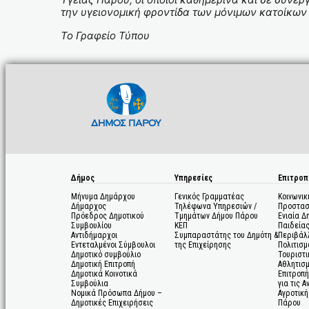
την υγειονομική φροντίδα των μόνιμων κατοίκων 
Το Γραφείο Τύπου
Δήμος
Υπηρεσίες
Επιτροπ
Μήνυμα Δημάρχου
Γενικός Γραμματέας
Κοινωνικ
Δήμαρχος
Τηλέφωνα Υπηρεσιών /
Προστασ
Πρόεδρος Δημοτικού
Τμημάτων Δήμου Πάρου
Ενιαία Δ
Συμβουλίου
ΚΕΠ
Παιδεία
Αντιδήμαρχοι
Συμπαραστάτης του Δημότη &
Περιβάλ
Εντεταλμένοι Σύμβουλοι
της Επιχείρησης
Πολιτισμ
Δημοτικό συμβούλιο
Τουριστι
Δημοτική Επιτροπή
Αθλητισ
Δημοτικά Κοινοτικά
Επιτροπή
Συμβούλια
για τις 
Νομικά Πρόσωπα Δήμου –
Αγροτική
Δημοτικές Επιχειρήσεις
Πάρου