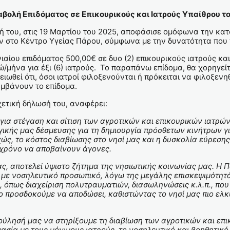
βολή Επιδόματος σε Επικουρικούς και Ιατρούς Υπαίθρου τ
 του, στις 19 Μαρτίου του 2025, αποφάσισε ομόφωνα την κατα
ν στο Κέντρο Υγείας Πάρου, σύμφωνα με την δυνατότητα που 
αίου επιδόματος 500,00€ σε δυο (2) επικουρικούς ιατρούς και 
/μήνα για έξι (6) ιατρούς. Το παραπάνω επίδομα, θα χορηγείτ
ωθεί ότι, όσοι ιατροί φιλοξενούνται ή πρόκειται να φιλοξεν
μβάνουν το επίδομα.
ετική δήλωσή του, αναφέρει:
ια στέγαση και σίτιση των αγροτικών και επικουρικών ιατρών
ογικής μας δέσμευσης για τη δημιουργία πρόσθετων κινήτρων 
ώς, το κόστος διαβίωσης στο νησί μας και η δυσκολία εύρεσης
 χρόνο να αποβαίνουν άγονες.
, αποτελεί ύψιστο ζήτημα της νησιωτικής κοινωνίας μας. Η Πά
 με νοσηλευτικό προσωπικό, λόγω της μεγάλης επισκεψιμότητ
 όπως διαχείριση πολυτραυματιών, διασωληνώσεις κ.λ.π., που
ο προσδοκούμε να αποδώσει, καθιστώντας το νησί μας πιο ελκυ
ούλησή μας να στηρίξουμε τη διαβίωση των αγροτικών και επ
γασία με τους μόνιμους ιατρούς, το νοσηλευτικό και βοηθητικ