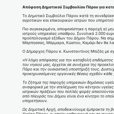
Απόφαση Δημοτικού Συμβουλίου Πάρου για κατα
Το Δημοτικό Συμβούλιο Πάρου κατά τη συνεδρίασή
αγροτικών και επικουρικών ιατρών που υπηρετού
Πιο συγκεκριμένα, αποφασίστηκε η παροχή α) μηνι
ιατρούς υπηρεσίας υπαίθρου. Συνολικά 2.000 ευρώ
προϋπολογισμό εξόδων του Δήμου Πάρου. Να σημει
Μάρπησσας, Μάρμαρα, Κώστου, Καμάρι δεν θα λα
Ο Δήμαρχος Πάρου κ. Κωνσταντίνος Μπιζάς με σχ
«Η λήψη απόφασης για την καταβολή επιδόματος γ
του νησιού μας, έρχεται σε συνέχεια της προεκλ
Πάρο και την ουσιαστική υποστήριξή τους. Δυστυχ
προκηρυσσόμενες οργανικές θέσεις σχεδόν κάθε
Το ζήτημα της παροχής υπηρεσιών δημόσιας υγείας
αναφορικά με την στελέχωση του κέντρου υγείας
ιατρικών πράξεων που πολλές φορές απαιτούνται,
από πλευράς του Δήμου είναι ένα κίνητρο το οποί
υπηρετήσουν.
Ως Δημοτική Αρχή, αποδεικνύουμε έμπρακτα τη β
Υγείας Πάρου, οι οποίοι καθημερινά και σε συνερ