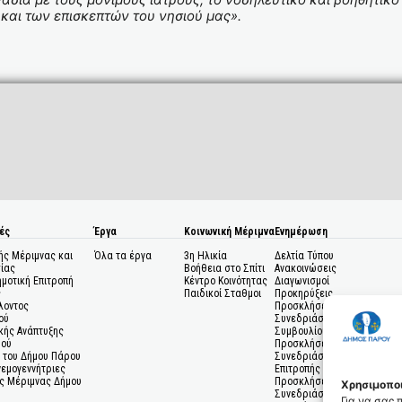
και των επισκεπτών του νησιού μας
».
ές
Έργα
Κοινωνική Μέριμνα
Ενημέρωση
ής Μέριμνας και
Όλα τα έργα
3η Ηλικία
Δελτία Τύπου
ίας
Βοήθεια στο Σπίτι
Ανακοινώσεις
ημοτική Επιτροπή
Κέντρο Κοινότητας
Διαγωνισμοί
ς
Παιδικοί Σταθμοι
Προκηρύξεις
λοντος
Προσκλήσεις σε
ού
Συνεδριάσεις Δημοτικού
κής Ανάπτυξης
Συμβουλίου
μού
Προσκλήσεις σε
 του Δήμου Πάρου
Συνεδριάσεις Δημοτικής
Ανεμογεννήτριες
Επιτροπής
ς Μέριμνας Δήμου
Προσκλήσεις σε
Χρησιμοποι
Συνεδριάσεις Δημοτικών
Για να σας