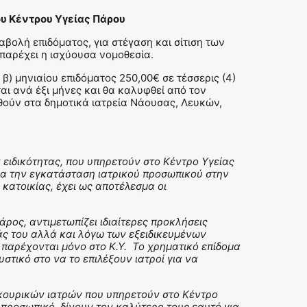
ου Κέντρου Υγείας Πάρου
βολή επιδόματος, για στέγαση και σίτιση των
παρέχει η ισχύουσα νομοθεσία.
β) μηνιαίου επιδόματος 250,00€ σε τέσσερις (4)
αι ανά έξι μήνες και θα καλυφθεί από τον
ηθούν στα δημοτικά ιατρεία Νάουσας, Λευκών,
 ειδικότητας, που υπηρετούν στο Κέντρο Υγείας
για την εγκατάσταση ιατρικού προσωπικού στην
 κατοικίας, έχει ως αποτέλεσμα οι
ρος, αντιμετωπίζει ιδιαίτερες προκλήσεις
άς του αλλά και λόγω των εξειδικευμένων
 παρέχονται μόνο στο Κ.Υ. Το χρηματικό επίδομα
στικό στο να το επιλέξουν ιατροί για να
ικουρικών ιατρών που υπηρετούν στο Κέντρο
ό προσωπικό, δίνουν τον καλύτερο τους εαυτό για