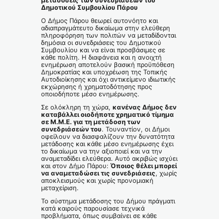
μεταδόσεις των συνεδριάσεων του
Δημοτικού Συμβουλίου Πάρου
Ο Δήμος Πάρου θεωρεί αυτονόητο και
αδιαπραγμάτευτο δικαίωμα στην ελεύθερη
πληροφόρηση των πολιτών να μεταδίδονται
δημόσια οι συνεδριάσεις του Δημοτικού
Συμβουλίου και να είναι προσβάσιμες σε
κάθε πολίτη. Η διαφάνεια και η ανοιχτή
ενημέρωση αποτελούν βασική προϋπόθεση
Δημοκρατίας και υποχρέωση της Τοπικής
Αυτοδιοίκησης και όχι αντικείμενο ιδιωτικής
εκχώρησης ή χρηματοδότησης προς
οποιοδήποτε μέσο ενημέρωσης.
Σε ολόκληρη τη χώρα,
κανένας Δήμος δεν
καταβάλλει οιοδήποτε χρηματικό τίμημα
σε Μ.Μ.Ε. για τη μετάδοση των
συνεδριάσεών του
. Τουναντίον, οι Δήμοι
οφείλουν να διασφαλίζουν την δυνατότητα
μετάδοσης και κάθε μέσο ενημέρωσης έχει
το δικαίωμα να την αξιοποιεί και να την
αναμεταδίδει ελεύθερα. Αυτό ακριβώς ισχύει
και στον Δήμο Πάρου:
Όποιος θέλει μπορεί
να αναμεταδώσει τις συνεδριάσεις
, χωρίς
αποκλεισμούς και χωρίς προνομιακή
μεταχείριση.
Το σύστημα μετάδοσης του Δήμου πράγματι
κατά καιρούς παρουσίασε τεχνικά
προβλήματα, όπως συμβαίνει σε κάθε