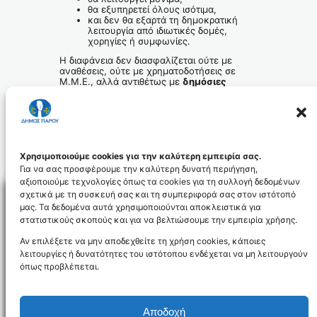
θα εξυπηρετεί όλους ισότιμα,
και δεν θα εξαρτά τη δημοκρατική
λειτουργία από ιδιωτικές δομές,
χορηγίες ή συμφωνίες.
Η διαφάνεια δεν διασφαλίζεται ούτε με
αναθέσεις, ούτε με χρηματοδοτήσεις σε
Μ.Μ.Ε., αλλά αντιθέτως με
δημόσιες
υποδομές προσβάσιμες σε όλους όπως
άλλωστε αρμόζει στο πνεύμα της
ισονομίας, βασικό στοιχείο της
δημοκρατικότητας
.
Ο Δήμος Πάρου εργάζεται ακριβώς προς
αυτή την κατεύθυνση.
Χρησιμοποιούμε cookies για την καλύτερη εμπειρία σας.
Για να σας προσφέρουμε την καλύτερη δυνατή περιήγηση,
αξιοποιούμε τεχνολογίες όπως τα cookies για τη συλλογή δεδομένων
σχετικά με τη συσκευή σας και τη συμπεριφορά σας στον ιστότοπό
μας. Τα δεδομένα αυτά χρησιμοποιούνται αποκλειστικά για
στατιστικούς σκοπούς και για να βελτιώσουμε την εμπειρία χρήσης.
Facebo
Αν επιλέξετε να μην αποδεχθείτε τη χρήση cookies, κάποιες
λειτουργίες ή δυνατότητες του ιστότοπου ενδέχεται να μη λειτουργούν
όπως προβλέπεται.
NEWSLETTER
Αποδοχή