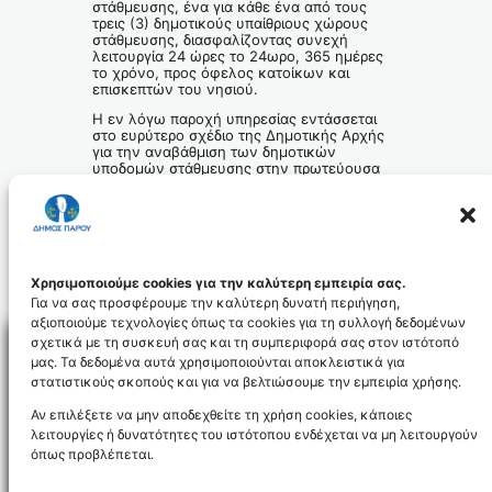
στάθμευσης, ένα για κάθε ένα από τους
τρεις (3) δημοτικούς υπαίθριους χώρους
στάθμευσης, διασφαλίζοντας συνεχή
λειτουργία 24 ώρες το 24ωρο, 365 ημέρες
το χρόνο, προς όφελος κατοίκων και
επισκεπτών του νησιού.
Η εν λόγω παροχή υπηρεσίας εντάσσεται
στο ευρύτερο σχέδιο της Δημοτικής Αρχής
για την αναβάθμιση των δημοτικών
υποδομών στάθμευσης στην πρωτεύουσα
του νησιού μας, με στόχο τη βελτίωση της
κυκλοφορίας, την ενίσχυση της
προσβασιμότητας και την παροχή
σύγχρονων υπηρεσιών στους πολίτες και
τους επισκέπτες της Πάρου.
Το Γραφείο Τύπου
Χρησιμοποιούμε cookies για την καλύτερη εμπειρία σας.
Για να σας προσφέρουμε την καλύτερη δυνατή περιήγηση,
αξιοποιούμε τεχνολογίες όπως τα cookies για τη συλλογή δεδομένων
σχετικά με τη συσκευή σας και τη συμπεριφορά σας στον ιστότοπό
μας. Τα δεδομένα αυτά χρησιμοποιούνται αποκλειστικά για
στατιστικούς σκοπούς και για να βελτιώσουμε την εμπειρία χρήσης.
Facebo
Αν επιλέξετε να μην αποδεχθείτε τη χρήση cookies, κάποιες
λειτουργίες ή δυνατότητες του ιστότοπου ενδέχεται να μη λειτουργούν
όπως προβλέπεται.