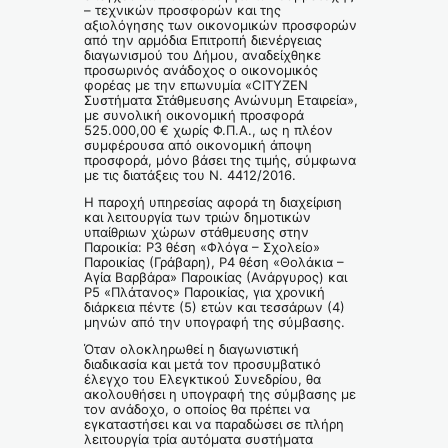
– τεχνικών προσφορών και της
αξιολόγησης των οικονομικών προσφορών
από την αρμόδια Επιτροπή διενέργειας
διαγωνισμού του Δήμου, αναδείχθηκε
προσωρινός ανάδοχος ο οικονομικός
φορέας με την επωνυμία «CITYZEN
Συστήματα Στάθμευσης Ανώνυμη Εταιρεία»,
με συνολική οικονομική προσφορά
525.000,00 € χωρίς Φ.Π.Α., ως η πλέον
συμφέρουσα από οικονομική άποψη
προσφορά, μόνο βάσει της τιμής, σύμφωνα
με τις διατάξεις του Ν. 4412/2016.
Η παροχή υπηρεσίας αφορά τη διαχείριση
και λειτουργία των τριών δημοτικών
υπαίθριων χώρων στάθμευσης στην
Παροικία: P3 θέση «Φλόγα – Σχολείο»
Παροικίας (Γράβαρη), P4 θέση «Θολάκια –
Αγία Βαρβάρα» Παροικίας (Ανάργυρος) και
P5 «Πλάτανος» Παροικίας, για χρονική
διάρκεια πέντε (5) ετών και τεσσάρων (4)
μηνών από την υπογραφή της σύμβασης.
Όταν ολοκληρωθεί η διαγωνιστική
διαδικασία και μετά τον προσυμβατικό
έλεγχο του Ελεγκτικού Συνεδρίου, θα
ακολουθήσει η υπογραφή της σύμβασης με
τον ανάδοχο, ο οποίος θα πρέπει να
εγκαταστήσει και να παραδώσει σε πλήρη
λειτουργία τρία αυτόματα συστήματα