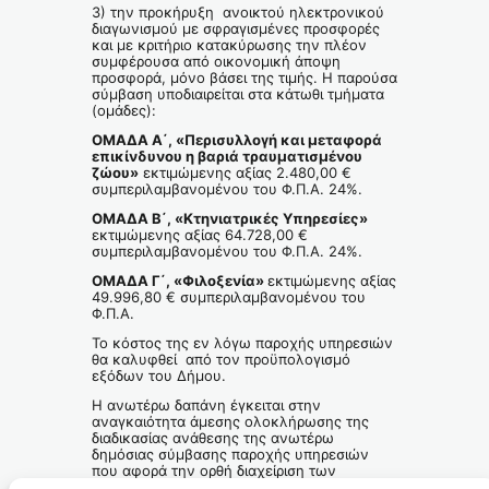
3) την προκήρυξη ανοικτού ηλεκτρονικού
διαγωνισμού με σφραγισμένες προσφορές
και με κριτήριο κατακύρωσης την πλέον
συμφέρουσα από οικονομική άποψη
προσφορά, μόνο βάσει της τιμής. Η παρούσα
σύμβαση υποδιαιρείται στα κάτωθι τμήματα
(ομάδες):
ΟΜΑΔΑ Α΄, «Περισυλλογή και μεταφορά
επικίνδυνου η βαριά τραυματισμένου
ζώου»
εκτιμώμενης αξίας 2.480,00 €
συμπεριλαμβανομένου του Φ.Π.Α. 24%.
ΟΜΑΔΑ Β΄, «Κτηνιατρικές Υπηρεσίες»
εκτιμώμενης αξίας 64.728,00 €
συμπεριλαμβανομένου του Φ.Π.Α. 24%.
ΟΜΑΔΑ Γ΄, «Φιλοξενία»
εκτιμώμενης αξίας
49.996,80 € συμπεριλαμβανομένου του
Φ.Π.Α.
Το κόστος της εν λόγω παροχής υπηρεσιών
θα καλυφθεί από τον προϋπολογισμό
εξόδων του Δήμου.
Η ανωτέρω δαπάνη έγκειται στην
αναγκαιότητα άμεσης ολοκλήρωσης της
διαδικασίας ανάθεσης της ανωτέρω
δημόσιας σύμβασης παροχής υπηρεσιών
που αφορά την ορθή διαχείριση των
αδέσποτων ζώων, εντός των διοικητικών