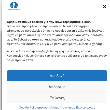
ορίων του Δήμου Πάρου, στηρίζοντας
έμπρακτα το δικαίωμα τους στην ζωή, αλλά
και την προστασία της δημόσιας υγείας και
του περιβάλλοντος.
Το Γραφείο Τύπου
Χρησιμοποιούμε cookies για την καλύτερη εμπειρία σας.
Για να σας προσφέρουμε την καλύτερη δυνατή περιήγηση,
αξιοποιούμε τεχνολογίες όπως τα cookies για τη συλλογή δεδομένων
σχετικά με τη συσκευή σας και τη συμπεριφορά σας στον ιστότοπό
μας. Τα δεδομένα αυτά χρησιμοποιούνται αποκλειστικά για
στατιστικούς σκοπούς και για να βελτιώσουμε την εμπειρία χρήσης.
Facebo
Αν επιλέξετε να μην αποδεχθείτε τη χρήση cookies, κάποιες
λειτουργίες ή δυνατότητες του ιστότοπου ενδέχεται να μη λειτουργούν
όπως προβλέπεται.
NEWSLETTER
Αποδοχή
Απόρριψη
Όροι χρήσης
Δήλωση Προσβασιμότητας
Δήμος Πάρου
Επιλογές
Designed and developed by
Gloman
©
2026
Cookie Policy
Δήλωση Απορρήτου
Φόρμα Επικοινωνίας