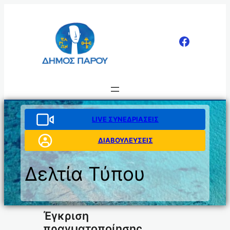
Μετάβαση
στο
περιεχόμενο
LIVE ΣΥΝΕΔΡΙΑΣΕΙΣ
ΔΙΑΒΟΥΛΕΥΣΕΙΣ
Δελτία Τύπου
Έγκριση
πραγματοποίησης