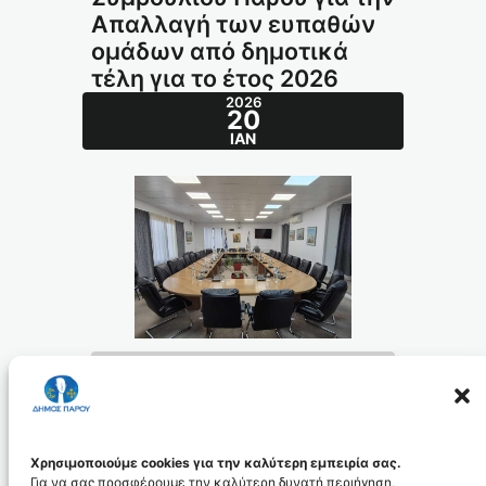
Απαλλαγή των ευπαθών
ομάδων από δημοτικά
τέλη για το έτος 2026
2026
20
ΙΑΝ
6ΜΟΜΩΞΓ-ΣΔΥ ΑΔΣ 268 2025 ΑΠΑΛΛΑΓΗ ΕΥΠΑΘΩΝ
ΟΜΑΔΩΝ ΑΠΟ ΔΤ
Λήψη
ΑΙΤΗΣΗ για μειωμένα Δημοτικά Τέλη
Λήψη
ΥΠΕΥΘΥΝΗ ΔΗΛΩΣΗ ΙΔΙΟΚΤΗΤΗ ΑΚΙΝΗΤΟΥ
Λήψη
Χρησιμοποιούμε cookies για την καλύτερη εμπειρία σας.
Για να σας προσφέρουμε την καλύτερη δυνατή περιήγηση,