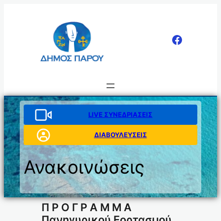
Μετάβαση
στο
περιεχόμενο
LIVE ΣΥΝΕΔΡΙΑΣΕΙΣ
ΔΙΑΒΟΥΛΕΥΣΕΙΣ
Ανακοινώσεις
Π Ρ Ο Γ Ρ Α Μ Μ Α
Πανηγυρικού Εορτασμού