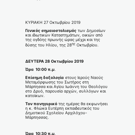
ΚΥΡΙΑΚΗ 27 Οκτωβρίου 2019
Γενικός σημαιοστολισμός
των Δημοσίων
και ιδιωτικών Καταστημάτων, οικιών από
της ογδόης πρωινής ώρας μέχρι και της
ης
δύσης του Ηλίου, της 28
Οκτωβρίου.
ΔΕΥΤΕΡΑ 28 Οκτωβρίου 2019
Ώρα 10:00 π.μ
.
Επίσημη δοξολογία
στους Ιερούς Ναούς
Μεταμόρφωσης του Σωτήρος στη
Μάρπησσα και Αγίου Ιωάννη του Θεολόγου
στο Δρυό, παρουσία αρχών, συλλόγων και
κατοίκων.
Τον πανηγυρικό
της ημέρας θα εκφωνήσει
η κ. Φλώκα Ευτέρπη εκπαιδευτικός του
Δημοτικού Σχολείου Αρχιλόχου-
Μάρπησσας.
Ώρα 10:30 π.μ
.