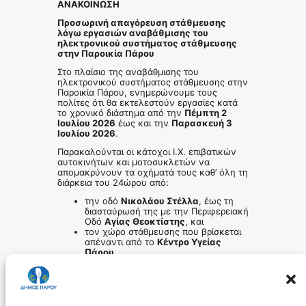
ΑΝΑΚΟΙΝΩΣΗ
Προσωρινή απαγόρευση στάθμευσης
λόγω εργασιών αναβάθμισης του
ηλεκτρονικού συστήματος στάθμευσης
στην Παροικία Πάρου
Στο πλαίσιο της αναβάθμισης του
ηλεκτρονικού συστήματος στάθμευσης στην
Παροικία Πάρου, ενημερώνουμε τους
πολίτες ότι θα εκτελεστούν εργασίες κατά
το χρονικό διάστημα από την
Πέμπτη 2
Ιουλίου 2026
έως και την
Παρασκευή 3
Ιουλίου 2026
.
Παρακαλούνται οι κάτοχοι Ι.Χ. επιβατικών
αυτοκινήτων και μοτοσυκλετών να
απομακρύνουν τα οχήματά τους καθ’ όλη τη
διάρκεια του 24ώρου από:
την οδό
Νικολάου Στέλλα
, έως τη
διασταύρωσή της με την Περιφερειακή
Οδό
Αγίας Θεοκτίστης
, και
τον χώρο στάθμευσης που βρίσκεται
απέναντι από το
Κέντρο Υγείας
Πάρου
.
Παρακαλούμε για τη συνεργασία και την
κατανόηση των πολιτών, προκειμένου οι
εργασίες να ολοκληρωθούν με ασφάλεια
και χωρίς καθυστερήσεις.