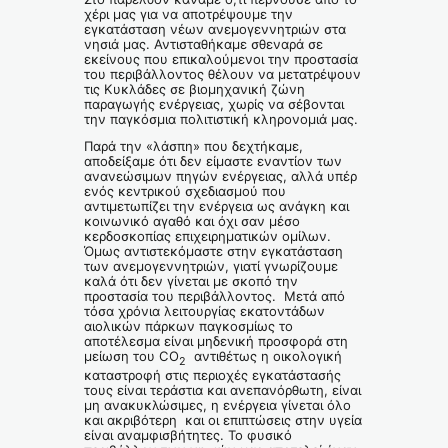
χέρι μας για να αποτρέψουμε την
εγκατάσταση νέων ανεμογεννητριών στα
νησιά μας. Αντισταθήκαμε σθεναρά σε
εκείνους που επικαλούμενοι την προστασία
του περιβάλλοντος θέλουν να μετατρέψουν
τις Κυκλάδες σε βιομηχανική ζώνη
παραγωγής ενέργειας, χωρίς να σέβονται
την παγκόσμια πολιτιστική κληρονομιά μας.
Παρά την «λάσπη» που δεχτήκαμε,
αποδείξαμε ότι δεν είμαστε εναντίον των
ανανεώσιμων πηγών ενέργειας, αλλά υπέρ
ενός κεντρικού σχεδιασμού που
αντιμετωπίζει την ενέργεια ως ανάγκη και
κοινωνικό αγαθό και όχι σαν μέσο
κερδοσκοπίας επιχειρηματικών ομίλων.
Όμως αντιστεκόμαστε στην εγκατάσταση
των ανεμογεννητριών, γιατί γνωρίζουμε
καλά ότι δεν γίνεται με σκοπό την
προστασία του περιβάλλοντος. Μετά από
τόσα χρόνια λειτουργίας εκατοντάδων
αιολικών πάρκων παγκοσμίως το
αποτέλεσμα είναι μηδενική προσφορά στη
μείωση του CO
αντιθέτως η οικολογική
2
καταστροφή στις περιοχές εγκατάστασής
τους είναι τεράστια και ανεπανόρθωτη, είναι
μη ανακυκλώσιμες, η ενέργεια γίνεται όλο
και ακριβότερη και οι επιπτώσεις στην υγεία
είναι αναμφισβήτητες. Το φυσικό