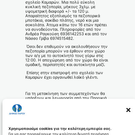
σχολείο Καμαρών. Μια πολύ εύκολη
κυκλική πεζοπορία, μήκους 3χλμ. με
υψομετρική διαφορά +/- τα 120 μ.
Απαραίτητος εξοπλισμός τα πεζοπορικά
μποτάκια, σακίδιο πλάτης, νερό και μια
σοκολάτα. Άτομα κάτω τον 16 ετών πρέπει
να συνοδεύονται. Πληροφορίες από τον
Ανδρέα Ραγκούση 6936142253 και από τον
Νάσσο Γρίβα 6974515482.
Όσοι δεν επιθυμούν να ακολουθήσουν την
πεζοπορία μπορούν να έρθουν στον χώρο
των α/γ με το αυτοκίνητό τους γύρω στις
12:00. Η αποχώρηση από τον χώρο θα είναι
ομαδική, περιπατητές και αυτοκίνητα μαζί.
Επίσης στην επιστροφή στο σχολείο των
Καμαρών έχει οργανωθεί λαϊκό γλέντι.
Για τη μετακίνηση των συμμετεχόντων θα
υπάρξουν και λεωφορεία από την Παροικιά
και την Νάουσα στις 10:30π.μ. και
επιστροφή από το σχολείο Καμαρών στις
3:00μ.μ.
Η ΑΝΤΙΔΡΑΣΗ ΕΙΝΑΙ Η ΔΥΝΑΜΗ ΜΑΣ !
.
Χρησιμοποιούμε cookies για την καλύτερη εμπειρία σας.
Για να σας προσφέρουμε την καλύτερη δυνατή περιήγηση,