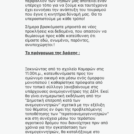
περιβάλλον των νησιών μας αποτελεί έναν
υπέροχο τόπο για να ζούμε και ταυτόχρονα
έχει ευνοήσει την ανάπτυξη του τουρισμού
που έγινε η κινητήρια δύναμή μας. Θα το
υπερασπιστούμε με κάθε τρόπο!
Σήμερα βρισκόμαστε μπροστά σε νέες
προκλήσεις και δεδομένα, που απαιτούν να
θυμίσουμε προς κάθε κατεύθυνση ότι
είμαστε εδώ, ενωμένοι, παρόντες,
ανυποχώρητοι !
Το πρόγραμμα της δράσης :
Ξεκινώντας από το σχολείο Καμαρών στις
11.00π.μ., κατευθυνόμαστε προς τον
ομώνυμο οικισμό και μέσω ενός όμορφου
μονοπατιού ( καθαρίστηκε πρόσφατα από
τον τοπικό σύλλογο )ανεβαίνουμε στις
υπάρχουσες ανεμογεννήτριες της ΔΕΗ. Εκεί
θα γίνει ενημερωτική εκδήλωση από την
''Δημοτική επιτροπή κατά των
ανεμογεννητριών'' σχετικά με την εξέλιξη
τού θέματος εν όψει της προβλεπόμενης
τοποθέτησης των ''τερατοανεμογεννητριών''
και στη συνέχεια μέσω του τεράστιου
αγροτικού δρόμου που διανοίχτηκε πριν από
χρόνια για την εγκατάσταση των
ανεμογεννητριών, θα καταλήξουμε στο