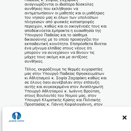
αναγνωρίζονται οι ιδιαίτερα δύσκολες
συνθήκες που εκλήθησαν να
αντιμετωπίσουν οι μαθητές και οι μαθήτριες
του νησιού μας κι όλων των υπολοίπων
πληγεισών από φυσικές καταστροφές
περιοχών, καθώς και οι οικογένειές τους και
αποδεικνύεται έμπρακτα η ευαισθησία της
Υπουργού Παιδείας και το αίσθημα
δικαιοσύνης με το οποίο προσεγγίζει την
εκπαιδευτική κοινότητα. Επιπρόσθετα δίνεται
ένα μήνυμα ελπίδας στους νέους ότι
μπορούν να συνεχίσουν να δίνουν τις
μάχες τους ακόμη και με αντίξοες
συνθήκες.
Τέλος, εκφράζουμε τις θερμές ευχαριστίες
μας στην Υπουργό Παιδείας Θρησκευμάτων
κι Αθλητισμού κ. Σοφία Ζαχαράκη καθώς και
σε όλους όσοι συνέβαλαν στην επίτευξη
αυτής και συγκεκριμένα στον Αναπληρωτή
Υπουργό Αθλητισμού κ. Ιωάννη Βρούτση,
στους Βουλευτές του Νομού μας, στον
Υπουργό Κλιματικής Κρίσης και Πολιτικής
Προστασίας κ. Γιάννη Κεφαλογιάννη, στον
Γενικό Γραμματέα Πολιτικής Προστασίας κ.
Νίκο Παπαευσταθίου για την ΑΜΕΣΗ
ΚΗΡΥΞΗ σε κατάσταση έκτακτης ανάγκης
της Πάρου, στην Ένωση Γονέων και
Κηδεμόνων Πάρου, στην Ε.Λ.Μ.Ε. ΠΑΡΟΥ
ΑΝΤΙΠΑΡΟΥ καθώς και στον Σύλλογο