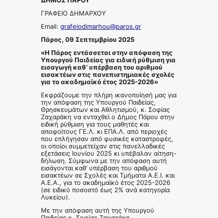
ΓΡΑΦΕΙΟ ΔΗΜΑΡΧΟΥ
Email:
grafeiodimarhou@paros.gr
Πάρος, 09 Σεπτεμβρίου 2025
«Η Πάρος εντάσσεται στην απόφαση της
Υπουργού Παιδείας για ειδική ρύθμιση για
εισαγωγή καθ’ υπέρβαση του αριθμού
εισακτέων στις πανεπιστημιακές σχολές
για το ακαδημαϊκό έτος 2025-2026»
Εκφράζουμε την πλήρη ικανοποίησή μας για
την απόφαση της Υπουργού Παιδείας,
Θρησκευμάτων και Αθλητισμού, κ. Σοφίας
Ζαχαράκη να ενταχθεί ο Δήμος Πάρου στην
ειδική ρύθμιση για τους μαθητές και
αποφοίτους ΓΕ.Λ. κι ΕΠΑ.Λ. από περιοχές
που επλήγησαν από φυσικές καταστροφές,
οι οποίοι συμμετείχαν στις πανελλαδικές
εξετάσεις Ιουνίου 2025 κι υπέβαλαν αίτηση-
δήλωση. Σύμφωνα με την απόφαση αυτή
εισάγονται καθ’ υπέρβαση του αριθμού
εισακτέων σε Σχολές και Τμήματα Α.Ε.Ι. και
Α.Ε.Α., για το ακαδημαϊκό έτος 2025-2026
(σε ειδικό ποσοστό έως 2% ανά κατηγορία
Λυκείου).
Με την απόφαση αυτή της Υπουργού
Παιδείας κ. Σοφίας Ζαχαράκη