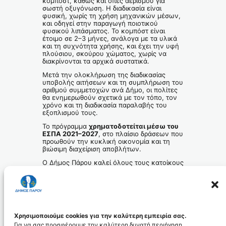
κομπόστ, καθώς και οπές αερισμού για
σωστή οξυγόνωση. Η διαδικασία είναι
φυσική, χωρίς τη χρήση μηχανικών μέσων,
και οδηγεί στην παραγωγή ποιοτικού
φυσικού λιπάσματος. Το κομπόστ είναι
έτοιμο σε 2–3 μήνες, ανάλογα με τα υλικά
και τη συχνότητα χρήσης, και έχει την υφή
πλούσιου, σκούρου χώματος, χωρίς να
διακρίνονται τα αρχικά συστατικά.
Μετά την ολοκλήρωση της διαδικασίας
υποβολής αιτήσεων και τη συμπλήρωση του
αριθμού συμμετοχών ανά Δήμο, οι πολίτες
θα ενημερωθούν σχετικά με τον τόπο, τον
χρόνο και τη διαδικασία παραλαβής του
εξοπλισμού τους.
Το πρόγραμμα
χρηματοδοτείται μέσω του
ΕΣΠΑ 2021–2027
, στο πλαίσιο δράσεων που
προωθούν την κυκλική οικονομία και τη
βιώσιμη διαχείριση αποβλήτων.
Ο Δήμος Πάρου καλεί όλους τους κατοίκους
να συμμετάσχουν ενεργά στη δράση,
συμβάλλοντας στη συλλογική προσπάθεια
για μια κοινωνία που εφαρμόζει στην πράξη
τις αρχές της κυκλικής οικονομίας και της
βιώσιμης ανάπτυξης.
Το Γραφείο Τύπου
Χρησιμοποιούμε cookies για την καλύτερη εμπειρία σας.
Για να σας προσφέρουμε την καλύτερη δυνατή περιήγηση,