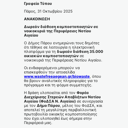
Γραφείο Τύπου
Πάρος, 31 Οκτωβρίου 2025
ΑΝΑΚΟΙΝΩΣΗ
Δωρεάν διάθεση κομποστοποιητών σε
νοικοκυριά της Περιφέρειας Νοτίου
Αιγαίου
Ο Δήμος Πάρου ενημερώνει τους δημότες
ότι τέθηκε σε λειτουργία η ηλεκτρονική
πλατφόρμα για τη
δωρεάν διάθεση 35.000
οικιακών κομποστοποιητών
σε
νοικοκυριά της Περιφέρειας Νοτίου Αιγαίου.
Οι ενδιαφερόμενοι μπορούν να
επισκεφθούν την ιστοσελίδα
www.wastefreeaegean.gr/biowaste
, όπου
θα βρουν αναλυτικές πληροφορίες για το
πρόγραμμα και τη φόρμα συμμετοχής.
Η δράση υλοποιείται από τον
Φορέα
Διαχείρισης Στερεών Αποβλήτων Νοτίου
Αιγαίου (ΦοΔΣΑ Ν. Αιγαίου)
σε συνεργασία
με τον
Δήμο Πάρου
, μέλος του ΦοΔΣΑ, και
αποτελεί τη μεγαλύτερη περιβαλλοντική
πρωτοβουλία οικιακής κομποστοποίησης
που έχει υλοποιηθεί έως σήμερα στην
Περιφέρειά μας.