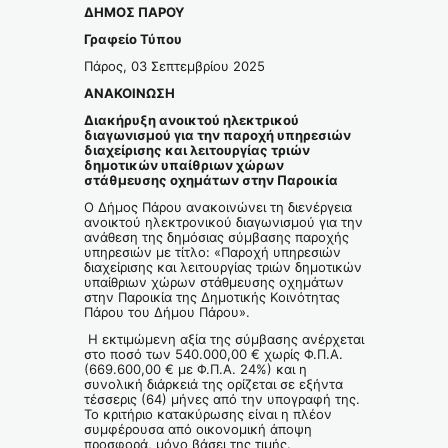
ΔΗΜΟΣ ΠΑΡΟΥ
Γραφείο Τύπου
Πάρος, 03 Σεπτεμβρίου 2025
ΑΝΑΚΟΙΝΩΣΗ
Διακήρυξη ανοικτού ηλεκτρικού
διαγωνισμού για την παροχή υπηρεσιών
διαχείρισης και λειτουργίας τριών
δημοτικών υπαίθριων χώρων
στάθμευσης οχημάτων στην Παροικία
Ο Δήμος Πάρου ανακοινώνει τη διενέργεια
ανοικτού ηλεκτρονικού διαγωνισμού για την
ανάθεση της δημόσιας σύμβασης παροχής
υπηρεσιών με τίτλο: «Παροχή υπηρεσιών
διαχείρισης και λειτουργίας τριών δημοτικών
υπαίθριων χώρων στάθμευσης οχημάτων
στην Παροικία της Δημοτικής Κοινότητας
Πάρου του Δήμου Πάρου».
Η εκτιμώμενη αξία της σύμβασης ανέρχεται
στο ποσό των 540.000,00 € χωρίς Φ.Π.Α.
(669.600,00 € με Φ.Π.Α. 24%) και η
συνολική διάρκειά της ορίζεται σε εξήντα
τέσσερις (64) μήνες από την υπογραφή της.
Το κριτήριο κατακύρωσης είναι η πλέον
συμφέρουσα από οικονομική άποψη
προσφορά, μόνο βάσει της τιμής.