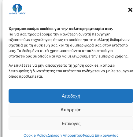
www.paros.gr ακολουθώντας τη
διαδρομήΕνημέρωση → Προκηρύξεις, όπου
παρέχεται ελεύθερη, άμεση και πλήρης
πρόσβαση.
Το Γραφείο Τύπου
Χρησιμοποιούμε cookies για την καλύτερη εμπειρία σας.
Για να σας προσφέρουμε την καλύτερη δυνατή περιήγηση,
αξιοποιούμε τεχνολογίες όπως τα cookies για τη συλλογή δεδομένων
σχετικά με τη συσκευή σας και τη συμπεριφορά σας στον ιστότοπό
μας. Τα δεδομένα αυτά χρησιμοποιούνται αποκλειστικά για
στατιστικούς σκοπούς και για να βελτιώσουμε την εμπειρία χρήσης.
Facebo
Αν επιλέξετε να μην αποδεχθείτε τη χρήση cookies, κάποιες
λειτουργίες ή δυνατότητες του ιστότοπου ενδέχεται να μη λειτουργούν
όπως προβλέπεται.
NEWSLETTER
Αποδοχή
Απόρριψη
Όροι χρήσης
Δήλωση Προσβασιμότητας
Δήμος Πάρου
Επιλογές
Designed and developed by
Gloman
©
2026
Cookie Policy
Δήλωση Απορρήτου
Φόρμα Επικοινωνίας