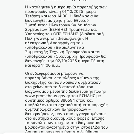
Η καταληκτική ημερομηνία παραλαβής των
προσφορών είναι η 01/10/2025 ημέρα
Τετάρτη και ώρα 14:00. Η διαδικασία θα
διενεργηθεί με χρήση του Εθνικού
Συστήματος Ηλεκτρονικών Δημόσιων
Συμβάσεων (ΕΣΗΔΗΣ) Προμήθειες και
Υπηρεσίες του ΟΠΣ ΕΣΗΔΗΣ (Διαδικτυακή
Πύλη www.promitheus.gov.gr). Η
ηλεκτρονική Αποσφράγιση του
(υπό)φακέλου «Δικαιολογητικά
Συμμετοχής-Τεχνική Προσφορά» και του
(υπό)φακέλου «Οικονομική Προσφορά» θα
διενεργηθεί την 02/10/2025 ημέρα Πέμπτη
και ώρα 11:00 π.μ..
Οι ενδιαφερόμενοι μπορούν να
παραλαμβάνουν το πλήρες κείμενο της
διακήρυξης και των λοιπών συμβατικών
στοιχείων από το δικτυακό τόπο του
διαγωνισμού μέσω της διαδικτυακής πύλης
www.promitheus.gov.gr του ΕΣΗΔΗΣ με
συστημικό αριθμό: 380594 όπου και
υποβάλλονται τα σχετικά αιτήματα παροχής
συμπληρωματικών πληροφοριών –
διευκρινήσεων, μόνο από εγγεγραμμένους
στο σύστημα οικονομικούς φορείς. Επίσης
το σύνολο των τευχών του διαγωνισμού
βρίσκονται αναρτημένα στην ιστοσελίδα του
Δήμου και συγκεκριμένα στη διεύθυνση