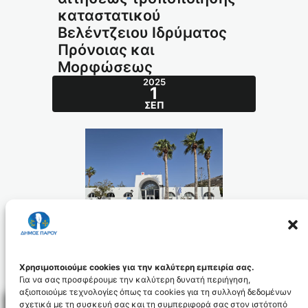
καταστατικού
Βελέντζειου Ιδρύματος
Πρόνοιας και
Μορφώσεως
2025
1
ΣΕΠ
ΠΕΡΙΛΗΨΗ ΔΙΚΟΓΡΑΦΟΥ ΑΙΤΗΣΗΣ_ΒΕΛΕΝΤΖΕΙΟ
ΙΔΡΥΜΑ (1)
Λήψη
Χρησιμοποιούμε cookies για την καλύτερη εμπειρία σας.
Για να σας προσφέρουμε την καλύτερη δυνατή περιήγηση,
αξιοποιούμε τεχνολογίες όπως τα cookies για τη συλλογή δεδομένων
σχετικά με τη συσκευή σας και τη συμπεριφορά σας στον ιστότοπό