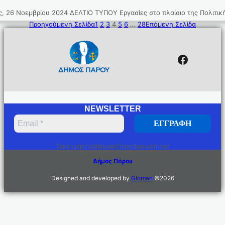
εμβρίου 2024 ΔΕΛΤΙΟ ΤΥΠΟΥ Εργασίες στο πλαίσιο της Πολιτικής Π
Προηγούμενη Σελίδα
1
2
3
4
5
6
…
28
Επόμενη Σελίδα
Facebo
NEWSLETTER
Όροι χρήσης
Δήλωση Προσβασιμότητας
Δήμος Πάρου
Designed and developed by
Gloman
©
2026