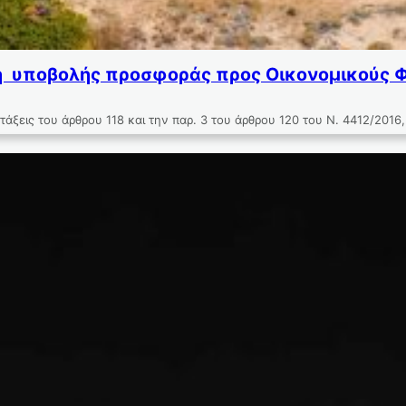
 υποβολής προσφοράς προς Οικονομικούς Φ
ξεις του άρθρου 118 και την παρ. 3 του άρθρου 120 του Ν. 4412/201