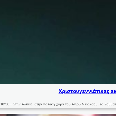
Χριστουγεννιάτικες ε
18:30 – Στην Αλυκή, στην παιδική χαρά του Αγίου Νικολάου, το Σάββα