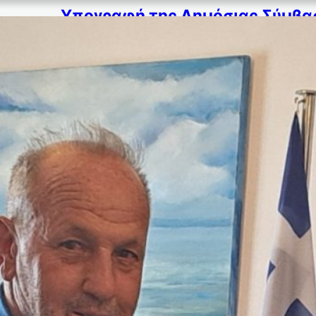
Υπογραφή της Δημόσιας Σύμβασ
προσωρινή αποθήκευση και διαχείρ
ΕΛΛΗΝΙΚΗ ΔΗΜΟΚΡΑΤΙΑ ΝΟΜΟΣ ΚΥΚΛΑΔΩΝ ΔΗΜΟΣ ΠΑ
2024 ΔΕΛΤΙΟ ΤΥΠΟΥ Υπογραφή της Δημόσιας Σύμβα
αποθήκευση και διαχείριση ανακυκλώ