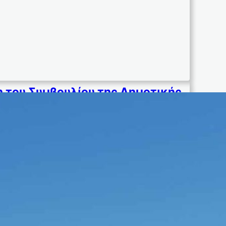
 του Συμβουλίου της Δημοτικής
νότητας Νάουσας στις 13-12-24
09/12/2024
 ΠΑΡΑΣΚΕΥΗ και ώρα 20.30 Μ.Μ. σε τακτική
 στην αίθουσα του Κοινοτικού Καταστήματος,
ψη αποφάσεων στα…