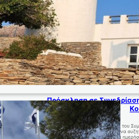
Πρόσκληση σε Συνεδρίαση
Κο
ΠΡΟΣΚΛΗΣΗ Σας καλώ σε τακτική συνεδρίαση του Συμβ
μ.μ. στο γραφείο της Κοινότητας Λευκών, για να συ
θέμα ημερή