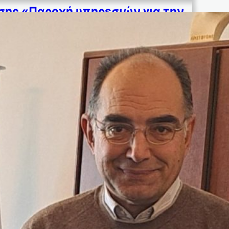
ης «Παροχή υπηρεσιών για την
ιση ανακυκλώσιμων υλικών και
στρωμάτων Δήμου Πάρου»
09/12/2024
ΡΟΥ Γραφείο Τύπου Πάρος, 09 Δεκεμβρίου
σης «Παροχή υπηρεσιών για την προσωρινή
σιμων υλικών και στρωμάτων…