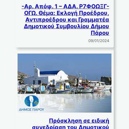
-Αρ. Απόφ. 1 – ΑΔΑ. Ρ7ΦΟΩΞΓ-
ΟΓΩ. Θέμα: Εκλογή Προέδρου,
Αντιπροέδρου και Γραµµατέα
∆ηµοτικού Συµβουλίου ∆ήµου
Πάρου
09/01/2024
Πρόσκληση σε ειδική
συνεδρίαση του Δημοτικού