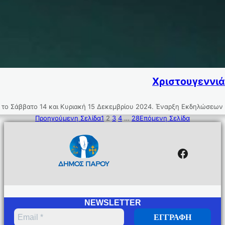
Χριστουγεννιά
ία, το Σάββατο 14 και Κυριακή 15 Δεκεμβρίου 2024. Έναρξη Εκδηλώσεω
Προηγούμενη Σελίδα
1
2
3
4
…
28
Επόμενη Σελίδα
Facebo
NEWSLETTER