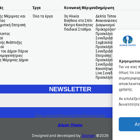
ές
Έργα
Κοινωνική Μέριμνα
Ενημέρωση
ής Μέριμνας και
Όλα τα έργα
3η Ηλικία
Δελτία Τύπου
ίας
Βοήθεια στο Σπίτι
Ανακοινώσεις
ημοτική Επιτροπή
Κέντρο Κοινότητας
Διαγωνισμοί
ς
Παιδικοί Σταθμοι
Προκηρύξεις
λοντος
Προσκλήσεις σε
ού
Συνεδριάσεις Δημοτικού
κής Ανάπτυξης
Συμβουλίου
μού
Προσκλήσεις σε
 του Δήμου Πάρου
Συνεδριάσεις Δημοτικής
Ανεμογεννήτριες
Επιτροπής
ς Μέριμνας Δήμου
Προσκλήσεις σε
Χρησιμοποι
Συνεδριάσεις Δημοτικών
Για να σας
Κοινοτήτων
όπως τα coo
Live Συνεδριάσεις
Προσκλήσεις Ενδιαφέροντο
συμπεριφορ
αποκλειστικ
NEWSLETTER
χρήσης.
Αν επιλέξετ
δυνατότητε
Όροι χρήσης
Δήλωση Προσβασιμότητας
Α
Δήμος Πάρου
Designed and developed by
Gloman
©
2026