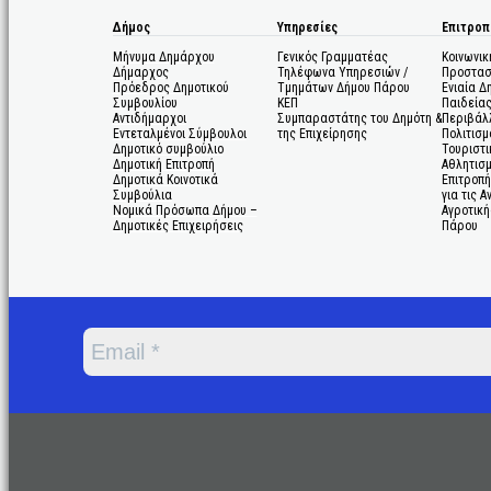
Δήμος
Υπηρεσίες
Επιτροπ
Μήνυμα Δημάρχου
Γενικός Γραμματέας
Κοινωνικ
Δήμαρχος
Τηλέφωνα Υπηρεσιών /
Προστασ
Πρόεδρος Δημοτικού
Τμημάτων Δήμου Πάρου
Ενιαία Δ
Συμβουλίου
ΚΕΠ
Παιδεία
Αντιδήμαρχοι
Συμπαραστάτης του Δημότη &
Περιβάλ
Εντεταλμένοι Σύμβουλοι
της Επιχείρησης
Πολιτισμ
Δημοτικό συμβούλιο
Τουριστι
Δημοτική Επιτροπή
Αθλητισ
Δημοτικά Κοινοτικά
Επιτροπή
Συμβούλια
για τις 
Νομικά Πρόσωπα Δήμου –
Αγροτική
Δημοτικές Επιχειρήσεις
Πάρου