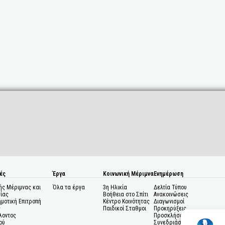
ές
Έργα
Κοινωνική Μέριμνα
Ενημέρωση
ής Μέριμνας και
Όλα τα έργα
3η Ηλικία
Δελτία Τύπου
ίας
Βοήθεια στο Σπίτι
Ανακοινώσεις
ημοτική Επιτροπή
Κέντρο Κοινότητας
Διαγωνισμοί
ς
Παιδικοί Σταθμοι
Προκηρύξεις
λοντος
Προσκλήσεις σε
ού
Συνεδριάσεις Δημοτικού