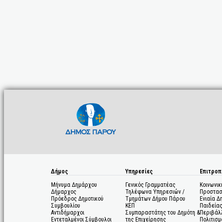
Δήμος
Υπηρεσίες
Επιτροπ
Μήνυμα Δημάρχου
Γενικός Γραμματέας
Κοινωνικ
Δήμαρχος
Τηλέφωνα Υπηρεσιών /
Προστασ
Πρόεδρος Δημοτικού
Τμημάτων Δήμου Πάρου
Ενιαία Δ
Συμβουλίου
ΚΕΠ
Παιδεία
Αντιδήμαρχοι
Συμπαραστάτης του Δημότη &
Περιβάλ
Εντεταλμένοι Σύμβουλοι
της Επιχείρησης
Πολιτισμ