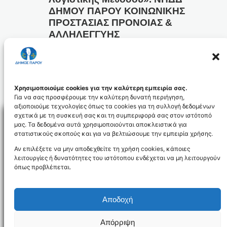
ΔΗΜΟΥ ΠΑΡΟΥ ΚΟΙΝΩΝΙΚΗΣ
ΠΡΟΣΤΑΣΙΑΣ ΠΡΟΝΟΙΑΣ &
ΑΛΛΗΛΕΓΓΥΗΣ
29 Ιούλ 2013
Προηγούμενη Σελίδα
1
…
74
75
76
77
78
…
86
Χρησιμοποιούμε cookies για την καλύτερη εμπειρία σας.
Επόμενη Σελίδα
Για να σας προσφέρουμε την καλύτερη δυνατή περιήγηση,
αξιοποιούμε τεχνολογίες όπως τα cookies για τη συλλογή δεδομένων
σχετικά με τη συσκευή σας και τη συμπεριφορά σας στον ιστότοπό
μας. Τα δεδομένα αυτά χρησιμοποιούνται αποκλειστικά για
στατιστικούς σκοπούς και για να βελτιώσουμε την εμπειρία χρήσης.
Facebo
Αν επιλέξετε να μην αποδεχθείτε τη χρήση cookies, κάποιες
λειτουργίες ή δυνατότητες του ιστότοπου ενδέχεται να μη λειτουργούν
όπως προβλέπεται.
NEWSLETTER
Αποδοχή
Απόρριψη
Όροι χρήσης
Δήλωση Προσβασιμότητας