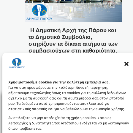
Η Δημοτική Αρχή της Πάρου και
το Δημοτικό Συμβούλιο,
στηρίζουν τα δίκαια αιτήματα των
συμβασιούχων στη καθαριότητα.
24 Μάι 2017
Προηγούμενη Σελίδα
1
…
47
48
49
50
51
…
60
Χρησιμοποιούμε cookies για την καλύτερη εμπειρία σας.
Επόμενη Σελίδα
Για να σας προσφέρουμε την καλύτερη δυνατή περιήγηση,
αξιοποιούμε τεχνολογίες όπως τα cookies για τη συλλογή δεδομένων
σχετικά με τη συσκευή σας και τη συμπεριφορά σας στον ιστότοπό
μας. Τα δεδομένα αυτά χρησιμοποιούνται αποκλειστικά για
στατιστικούς σκοπούς και για να βελτιώσουμε την εμπειρία χρήσης.
Facebo
Αν επιλέξετε να μην αποδεχθείτε τη χρήση cookies, κάποιες
λειτουργίες ή δυνατότητες του ιστότοπου ενδέχεται να μη λειτουργούν
όπως προβλέπεται.