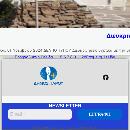
Διευκρι
 Νοεμβρίου 2024 ΔΕΛΤΙΟ ΤΥΠΟΥ Διευκρινήσεις σχετικά με την υπόθ
Προηγούμενη Σελίδα
1
…
5
6
7
8
9
…
28
Επόμενη Σελίδα
Facebo
NEWSLETTER
Όροι χρήσης
Δήλωση Προσβασιμότητας