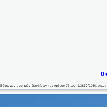
Πρ
 Βάσει των σχετικών διατάξεων του άρθρου 75 του Ν.3852/2010, όπω