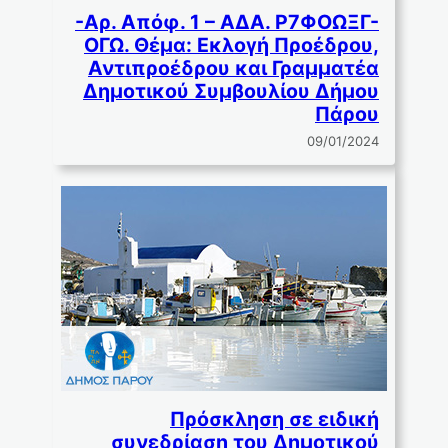
-Αρ. Απόφ. 1 – ΑΔΑ. Ρ7ΦΟΩΞΓ-
ΟΓΩ. Θέμα: Εκλογή Προέδρου,
Αντιπροέδρου και Γραµµατέα
∆ηµοτικού Συµβουλίου ∆ήµου
Πάρου
09/01/2024
Πρόσκληση σε ειδική
συνεδρίαση του Δημοτικού