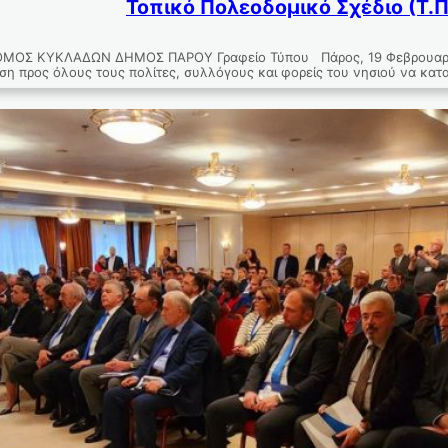
Τοπικό Πολεοδομικό Σχέδιο (Τ.Π
ΜΟΣ ΚΥΚΛΑΔΩΝ ΔΗΜΟΣ ΠΑΡΟΥ Γραφείο Τύπου Πάρος, 19 Φεβρου
η προς όλους τους πολίτες, συλλόγους και φορείς του νησιού να κα