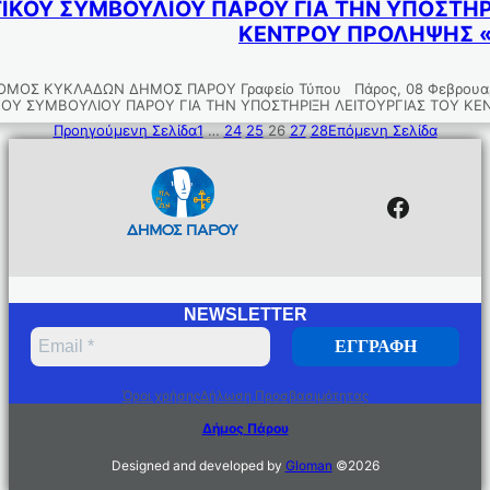
ΚΟΥ ΣΥΜΒΟΥΛΙΟΥ ΠΑΡΟΥ ΓΙΑ ΤΗΝ ΥΠΟΣΤΗΡΙ
ΚΕΝΤΡΟΥ ΠΡΟΛΗΨΗΣ 
ΜΟΣ ΚΥΚΛΑΔΩΝ ΔΗΜΟΣ ΠΑΡΟΥ Γραφείο Τύπου Πάρος, 08 Φεβρου
ΟΥ ΣΥΜΒΟΥΛΙΟΥ ΠΑΡΟΥ ΓΙΑ ΤΗΝ ΥΠΟΣΤΗΡΙΞΗ ΛΕΙΤΟΥΡΓΙΑΣ ΤΟΥ Κ
Προηγούμενη Σελίδα
1
…
24
25
26
27
28
Επόμενη Σελίδα
Facebo
NEWSLETTER
Όροι χρήσης
Δήλωση Προσβασιμότητας
Δήμος Πάρου
Designed and developed by
Gloman
©
2026