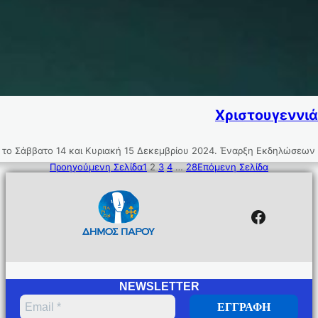
Χριστουγεννιά
ία, το Σάββατο 14 και Κυριακή 15 Δεκεμβρίου 2024. Έναρξη Εκδηλώσεω
Προηγούμενη Σελίδα
1
2
3
4
…
28
Επόμενη Σελίδα
Facebo
NEWSLETTER